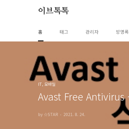
본문 바로가기
이브톡톡
홈
태그
관리자
방명록
IT, 모바일
Avast Free Anti
by ☆STAR
2021. 8. 24.