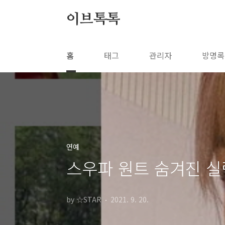
본문 바로가기
이브톡톡
홈
태그
관리자
방명록
연예
스우파 원트 숨겨진 실
by ☆STAR
2021. 9. 20.