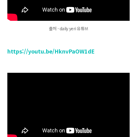
출처 - daily yeri 유튜브
https://youtu.be/HknvPaOW1dE