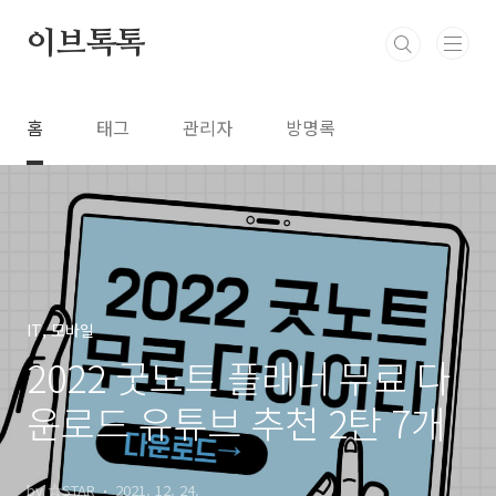
본문 바로가기
이브톡톡
홈
태그
관리자
방명록
IT, 모바일
2022 굿노트 플래너 무료 다
운로드 유튜브 추천 2탄 7개
by ☆STAR
2021. 12. 24.