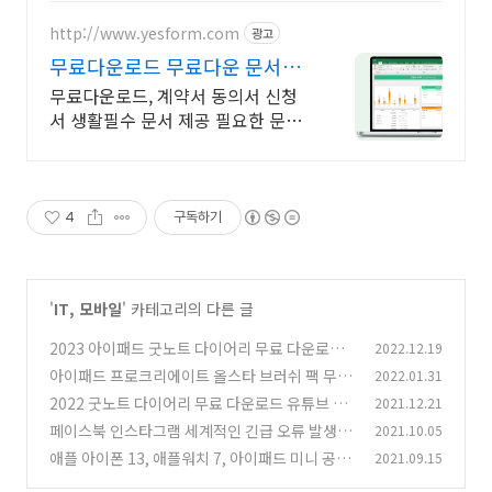
http://www.yesform.com
광고
무료다운로드 무료다운 문서서
식 No.1 예스폼
무료다운로드, 계약서 동의서 신청
서 생활필수 문서 제공 필요한 문서
빠르게 준비
4
구독하기
'
IT, 모바일
' 카테고리의 다른 글
2023 아이패드 굿노트 다이어리 무료 다운로드
2022.12.19
유튜브 채널 추천 10개!
아이패드 프로크리에이트 올스타 브러쉬 팩 무료
2022.01.31
(594)
다운로드 방법
2022 굿노트 다이어리 무료 다운로드 유튜브 채
2021.12.21
(12)
널 추천 7개
페이스북 인스타그램 세계적인 긴급 오류 발생으
2021.10.05
(26)
로 먹통
애플 아이폰 13, 애플워치 7, 아이패드 미니 공개
2021.09.15
(4)
- 10월 1일 사전 예약
(2)