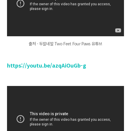
출처 - 두발네발 Two Feet Four Paws 유튜브
https://youtu.be/azqAiOuGb-g