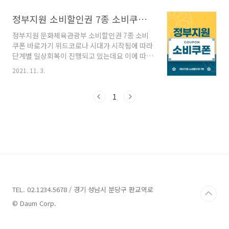
할인 상품은 아래 바로가기에서 확인하실 수 있
습니다. 슬기로운 농촌여행 50% 할인 바로가기
정부지원 소비할인권 7종 소비쿠폰 바로가기
슬기로운 농촌여행 50% 할인 바로가기 정부지
정부지원 문화체육관광부 소비할인권 7종 소비
원 슬기로운 농촌여행 50% 할인지원 바로가기
쿠폰 바로가기 위드코로나 시대가 시작됨에 따라
위드코로나 시대가 시작됨에 따라 11월 1일부터
단계별 일상회복이 진행되고 있는데요 이에 따라
단계별 일상회복이 진행되고 있는데요 이에 따라
문화체육관광부는 문화 활동과 소비를 회복하고
정부에서는 소비를 회복하고 코로나19로 피
2021. 11. 3.
코로나19로 피해를 입은 업계를 지원하기 위해
eve-talk.com 토닥토닥 힐링여행 국내여행상
전시·공연·영화·실내체육시설·프로스포츠·숙
품 40% 할인지원 토닥토닥 힐링여행 국내여행
박·여행 소비할인권 7종의 사용을 재개했습니
1
상품 40% 할인지원 토닥토닥 힐링여행 국내여
다. 전시·공연·영화·실내체육시설·프로스포츠·
행상품 40..
숙박 소비할인권은 단계적 일상 회복이 시작된
11월 1일부터 다시 시행중이며 여행 소비할인권
은 11월 중순부터 지원할 예정입니다. 소상공인
손실보상 대상 지급 신청 바로가기 소상공인 손
실보상 대상 지급 신청 바로가기 소상공인 손실
보상 신청 바로가기 지난번에는 소상공인 희망회
복자금에 대해 알아봤는데요 이번엔 소상공인 손
실보상 신청제도에 대해 알아보도록 하겠..
TEL. 02.1234.5678 / 경기 성남시 분당구 판교역로
© Daum Corp.