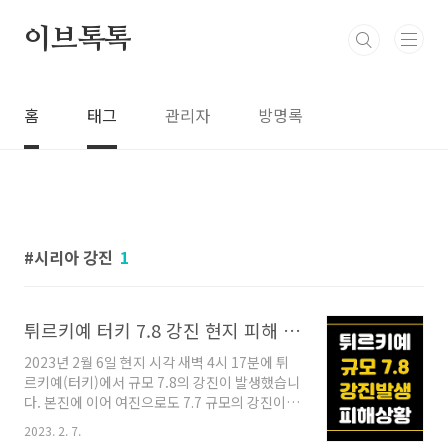
본문 바로가기
이브톡톡
홈
태그
관리자
방명록
시리아 강진
1
튀르키예 터키 7.8 강진 현지 피해 상황
2023년 2월 6일 현지 시각 새벽 4시 17분에 튀
르키예(터키)에서 규모 7.8의 강진이 발생했습니
다. 본진에 이어 여진으로도 7.7 규모의 강진이
발생하며 건물들이 계속 무너지는 등 튀르키예
2023. 2. 7.
(터키) 현지의 피해 상황이 아주 심각한 것으로