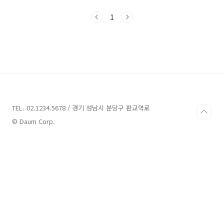
이 멈춘 후에 야외로 대피할것과 여진에 주의하
라고 긴급 문자를 발송했습니다. 유튜브 [LIVE]
1
기상청 실시간 지진 감지 영상 지진이 발생했을
때 어떻게 대처해야 되는지 아래 재난 발생 행동
요령을 참고하셔서 피해없도록 대비 잘 하시기를
바랍니다. 지진행동요령 바로가기 국민재난안전
포털 www.safekorea.go.kr 국민재난안전포
털 바로가기 국민재난안전포털
www.safekorea.go.kr
TEL. 02.1234.5678 / 경기 성남시 분당구 판교역로
© Daum Corp.