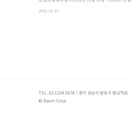
트를 진행한다는 반가운 소식이 있었습니다. 그중에 12월
2016. 12. 31.
독으로 독점 생중계를 진행한다고 해서 전해드리려고 합니
함없이 아름다운 모슴의 S.E.S. 바다, 유진, 슈 여신님
칠전부터 옥수수앱 메인화면에서 계속 예고중인 S.E.S. 콘서
TEL. 02.1234.5678 / 경기 성남시 분당구 판교역로
© Daum Corp.