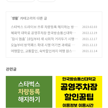
'
생활
' 카테고리의 다른 글
스타벅스 드라이브 쓰루 차량등록 해지하는 방법
2023.02.03
혜화역 대학로 공영주차장 한국방송통신대학교
2022.12.19
(4)
공공주차장 주차할인 꿀팁
'잠시 멈춤' 18일부터 새 사회적 거리두기 시행
2021.12.17
(1804)
(1
오늘부터 방역패스 확대 시행 어기면 과태료 부과
2021.12.13
6)
여행할인, 교통할인, 숙박할인까지 여행 원스톱
2021.11.14
(8)
할인 여기 다 있다!
(116)
관련글