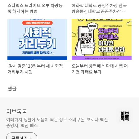
스타벅스 드라이브 쓰루 차량등
혜화역 대학로 공영주차장 한국
록 해지하는 방법
방송통신대학교 공공주차장 주
차할인 꿀팁
'잠시 멈춤' 18일부터 새 사회적
오늘부터 방역패스 확대 시행 어
거리두기 시행
기면 과태료 부과
댓글
이브톡톡
여러가지 생활에 도움이 되는 정보 소비쿠폰, 코로나 백신
증명서, 백신 패스
구독하기