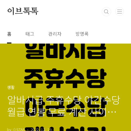
본문 바로가기
이브톡톡
홈
태그
관리자
방명록
생활
알바시급 주휴수당 야간수당
월급 연봉 무료 계산 사이트
추천
by ☆STAR
2022. 12. 19.