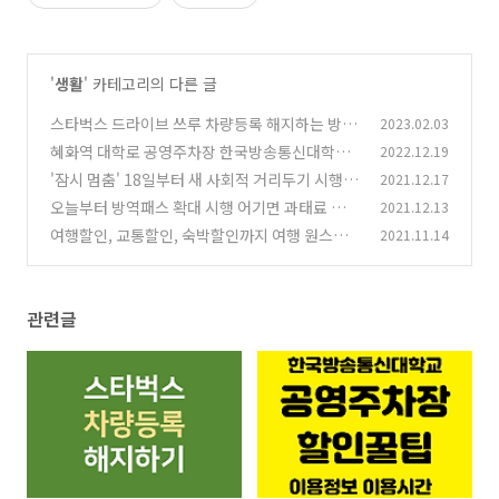
'
생활
' 카테고리의 다른 글
스타벅스 드라이브 쓰루 차량등록 해지하는 방법
2023.02.03
혜화역 대학로 공영주차장 한국방송통신대학교
2022.12.19
(4)
공공주차장 주차할인 꿀팁
'잠시 멈춤' 18일부터 새 사회적 거리두기 시행
2021.12.17
(1804)
(1
오늘부터 방역패스 확대 시행 어기면 과태료 부과
2021.12.13
6)
여행할인, 교통할인, 숙박할인까지 여행 원스톱
2021.11.14
(8)
할인 여기 다 있다!
(116)
관련글