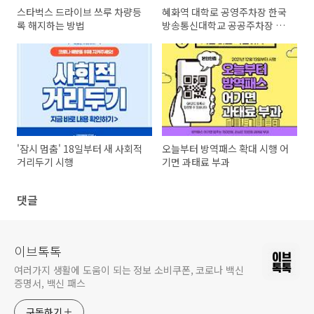
스타벅스 드라이브 쓰루 차량등
혜화역 대학로 공영주차장 한국
록 해지하는 방법
방송통신대학교 공공주차장 주
차할인 꿀팁
'잠시 멈춤' 18일부터 새 사회적
오늘부터 방역패스 확대 시행 어
거리두기 시행
기면 과태료 부과
댓글
이브톡톡
여러가지 생활에 도움이 되는 정보 소비쿠폰, 코로나 백신
증명서, 백신 패스
구독하기