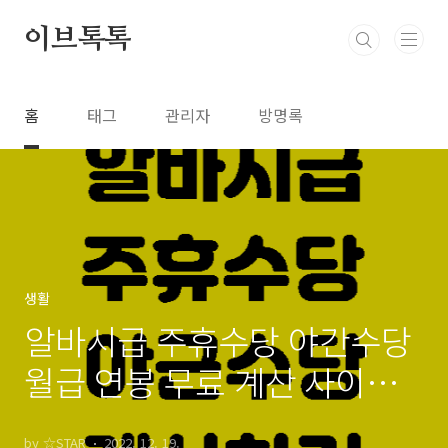
본문 바로가기
이브톡톡
홈
태그
관리자
방명록
생활
알바시급 주휴수당 야간수당
월급 연봉 무료 계산 사이트
추천
by ☆STAR
2022. 12. 19.