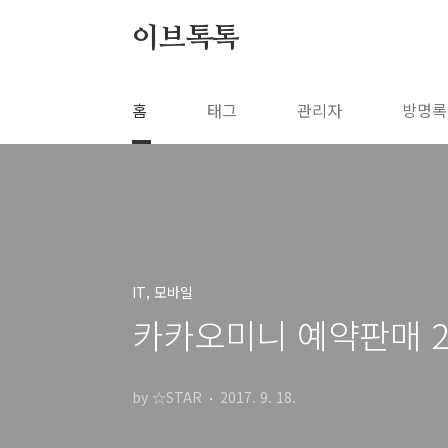
본문 바로가기
이브톡톡
홈
태그
관리자
방명록
IT, 모바일
카카오미니 예약판매 20
by ☆STAR
2017. 9. 18.