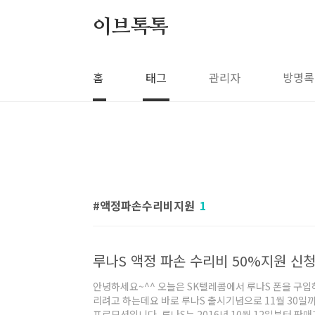
본문 바로가기
이브톡톡
홈
태그
관리자
방명록
액정파손수리비지원
1
루나S 액정 파손 수리비 50%지원 신청하
안녕하세요~^^ 오늘은 SK텔레콤에서 루나S 폰을 구
리려고 하는데요 바로 루나S 출시기념으로 11월 30일까
프로모션입니다. 루나S는 2016년 10월 12일부터 