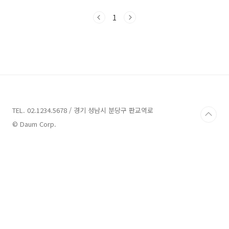
매월 셋째주 일요일 오전 12시 ~ 6시까지 6시간
동안은 시스템 조정 작업으로 인해 일부 서비스
1
만 이용이 가능합니다. 또한 월말 등 비정상적으
로 거래량이 증가하는 시기에는 서비스 개시 시
간이 더 지연될 수 있다고 합니다. 조회 - 계좌/거
래내역, 환율/외화수표추심, 수표(자기앞/당좌/
어음), 전자통장, 전자어음 등 모든 조회 업무 가
능시간은 평일/토요일/공휴일 24시간동안 가능
합니다. 즉시이체 - 즉시이체 당행 이체 : 24시간
가능 타행 이체 : 00:05 ~ ..
TEL. 02.1234.5678 / 경기 성남시 분당구 판교역로
© Daum Corp.