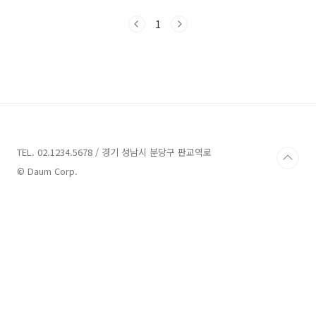
룬 리얼리티 경쟁 프로그램입니다. 여성 댄서들
로 이루어진 코카N버터, YGX, 라치카, 프라우드
1
먼, 훅, 웨이비, 원트, 홀리뱅 등 총 8개의 크루가
출연하고 있습니다. 8월 24일 첫 방송 이후 많은
시청자들의 관심을 받으며 최고 핫한 프로그램이
되었고 이와 함께 각 크루들과 크루 멤버인 댄서
들 개인의 인기도 높아지고 있습니다. 서바이벌
방송의 특성상 프로그램에서는 경쟁 구도로 나오
지만 오프에서는 각 크루별 사이도 좋아보이고
한 가수의 댄서로 여러 크루의 댄서들이 모여 활
동하..
TEL. 02.1234.5678 / 경기 성남시 분당구 판교역로
© Daum Corp.