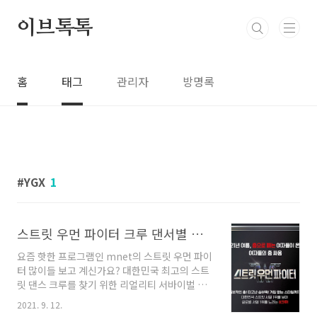
본문 바로가기
이브톡톡
홈
태그
관리자
방명록
YGX
1
스트릿 우먼 파이터 크루 댄서별 본명, 나이, MBTI, 인스타
요즘 핫한 프로그램인 mnet의 스트릿 우먼 파이
터 많이들 보고 계신가요? 대한민국 최고의 스트
릿 댄스 크루를 찾기 위한 리얼리티 서바이벌 프
로그램인데요 잔혹한 스트릿에서 살아남기 위한
2021. 9. 12.
여성 댄서들의 자존심을 건 생존 서바이벌을 다