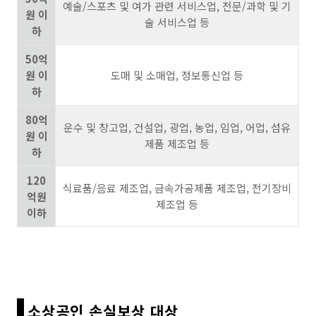
예술/스포츠 및 여가 관련 서비스업, 전문/과학 및 기
원 이
술 서비스업 등
하
50억
원 이
도매 및 소매업, 정보통신업 등
하
80억
운수 및 창고업, 건설업, 광업, 농업, 임업, 어업, 섬유
원 이
제품 제조업 등
하
120
식료품/음료 제조업, 금속가공제품 제조업, 전기장비
억원
제조업 등
이하
소상공인 손실보상 대상