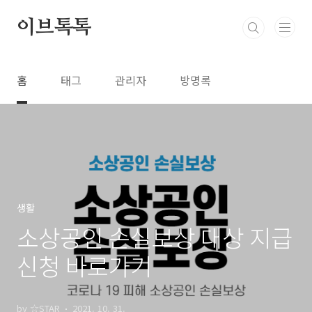
본문 바로가기
이브톡톡
홈
태그
관리자
방명록
생활
소상공인 손실보상 대상 지급
신청 바로가기
by ☆STAR
2021. 10. 31.